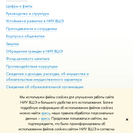
Цифры и факты
Ли
Руководство и структура
Дов
Устойчивое развитие в НИУ ВШЭ
Ол
Преподаватели и сотрудники
При
Корпуса и общежития
Вы
Закупки
При
Обращения граждан в НИУ ВШЭ
Ас
Фонд целевого капитала
До
Противодействие коррупции
Цен
Сведения о доходах, расходах, об имуществе и
Би
обязательствах имущественного характера
Об
Сведения об образовательной организации
Обр
Людям с ограниченными возможностями здоровья
Мы используем файлы cookies для улучшения работы сайта
Единая платежная страница
НИУ ВШЭ и большего удобства его использования. Более
подробную информацию об использовании файлов cookies
Работа в Вышке
можно найти
здесь
, наши правила обработки персональных
данных –
здесь
. Продолжая пользоваться сайтом, вы
✖
Редактору
подтверждаете, что были проинформированы об
© НИУ ВШЭ 1993–2026
Адреса и контакты
Условия использования
использовании файлов cookies сайтом НИУ ВШЭ и согласны