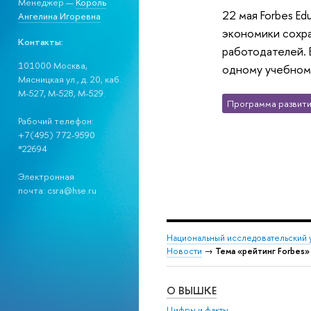
Менеджер —
Король
22 мая Forbes E
Ангелина Игоревна
экономики сохра
Контакты:
работодателей. 
101000 Москва,
одному учебном
Мясницкая ул., д. 20, каб.
М-527, М-528, М-529.
Программа развити
Рабочий телефон:
+7(495) 772-9590
*22694
Электронная
почта: csra@hse.ru
Национальный исследовательский 
Новости
→
Тема «рейтинг Forbes»
О ВЫШКЕ
Цифры и факты