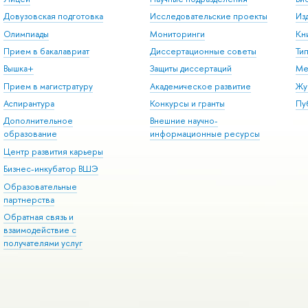
Довузовская подготовка
Исследовательские проекты
Из
Олимпиады
Мониторинги
Кн
Прием в бакалавриат
Диссертационные советы
Ти
Вышка+
Защиты диссертаций
Ме
Прием в магистратуру
Академическое развитие
Жу
Аспирантура
Конкурсы и гранты
Пу
Дополнительное
Внешние научно-
образование
информационные ресурсы
Центр развития карьеры
Бизнес-инкубатор ВШЭ
Образовательные
партнерства
Обратная связь и
взаимодействие с
получателями услуг