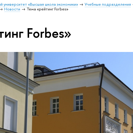
й университет «Высшая школа экономики»
Учебные подразделения
Новости
Тема «рейтинг Forbes»
тинг Forbes»