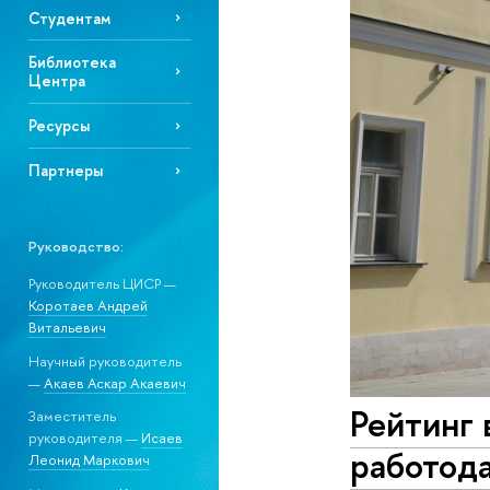
Студентам
Библиотека
Центра
Ресурсы
Партнеры
Руководство:
Руководитель ЦИСР —
Коротаев Андрей
Витальевич
Научный руководитель
—
Акаев Аскар Акаевич
Рейтинг 
Заместитель
руководителя —
Исаев
работод
Леонид Маркович