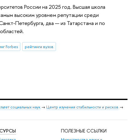
ерситетов России на 2025 год. Высшая школа
 самым высоким уровнем репутации среди
Санкт-Петербурга, два — из Татарстана и по
областей.
нг Forbes
рейтинги вузов
льтет социальных наук
→
Центр изучения стабильности и рисков
→
ЕСУРСЫ
ПОЛЕЗНЫЕ ССЫЛКИ
блиотека
Министерство науки и