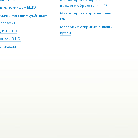
высшего образования РФ
дательский дом ВШЭ
Министерство просвещения
ижный магазин «БукВышка»
РФ
пография
Массовые открытые онлайн-
диацентр
курсы
рналы ВШЭ
бликации