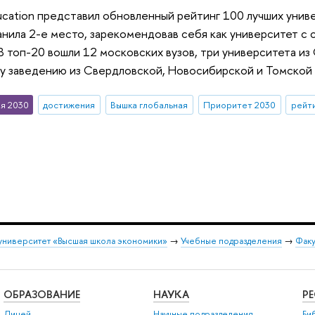
ducation представил обновленный рейтинг 100 лучших унив
нила 2-е место, зарекомендовав себя как университет с
В топ-20 вошли 12 московских вузов, три университета из 
у заведению из Свердловской, Новосибирской и Томской 
я 2030
достижения
Вышка глобальная
Приоритет 2030
рейти
университет «Высшая школа экономики»
→
Учебные подразделения
→
Факу
ОБРАЗОВАНИЕ
НАУКА
Р
Лицей
Научные подразделения
Би