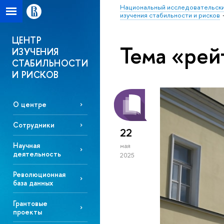
Национальный исследовательски
изучения стабильности и рисков
ЦЕНТР
Тема «рей
ИЗУЧЕНИЯ
СТАБИЛЬНОСТИ
И РИСКОВ
О центре
Сотрудники
22
Научная
мая
деятельность
2025
Революционная
база данных
Грантовые
проекты