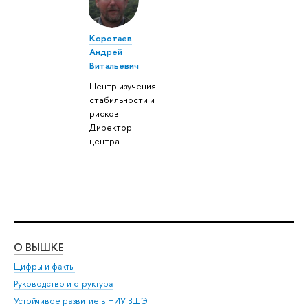
Коротаев
Андрей
Витальевич
Центр изучения
стабильности и
рисков:
Директор
центра
О ВЫШКЕ
ОБ
Цифры и факты
Ли
Руководство и структура
Дов
Устойчивое развитие в НИУ ВШЭ
Ол