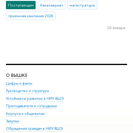
Поступающим
бакалавриат
магистратура
приемная кампания 2026
20 января
О ВЫШКЕ
ОБ
Цифры и факты
Ли
Руководство и структура
Дов
Устойчивое развитие в НИУ ВШЭ
Ол
Преподаватели и сотрудники
При
Корпуса и общежития
Вы
Закупки
При
Обращения граждан в НИУ ВШЭ
Ас