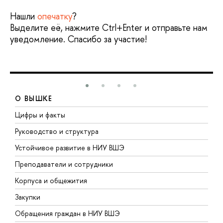
Нашли
опечатку
?
Выделите её, нажмите Ctrl+Enter и отправьте нам
уведомление. Спасибо за участие!
О ВЫШКЕ
Цифры и факты
Л
Руководство и структура
Д
Устойчивое развитие в НИУ ВШЭ
О
Преподаватели и сотрудники
П
Корпуса и общежития
В
Закупки
П
Обращения граждан в НИУ ВШЭ
А