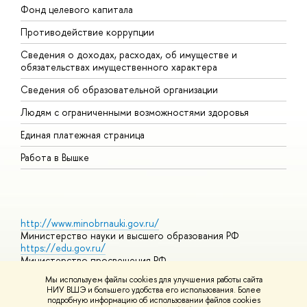
Фонд целевого капитала
Д
Противодействие коррупции
Ц
Сведения о доходах, расходах, об имуществе и
Б
обязательствах имущественного характера
О
Сведения об образовательной организации
О
Людям с ограниченными возможностями здоровья
Единая платежная страница
Работа в Вышке
http://www.minobrnauki.gov.ru/
Министерство науки и высшего образования РФ
https://edu.gov.ru/
Министерство просвещения РФ
https://elearning.hse.ru/mooc
Мы используем файлы cookies для улучшения работы сайта
Массовые открытые онлайн-курсы
НИУ ВШЭ и большего удобства его использования. Более
подробную информацию об использовании файлов cookies