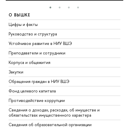
О ВЫШКЕ
Цифры и факты
Л
Руководство и структура
Д
Устойчивое развитие в НИУ ВШЭ
О
Преподаватели и сотрудники
П
Корпуса и общежития
В
Закупки
П
Обращения граждан в НИУ ВШЭ
А
Фонд целевого капитала
Д
Противодействие коррупции
Ц
Сведения о доходах, расходах, об имуществе и
Б
обязательствах имущественного характера
О
Сведения об образовательной организации
О