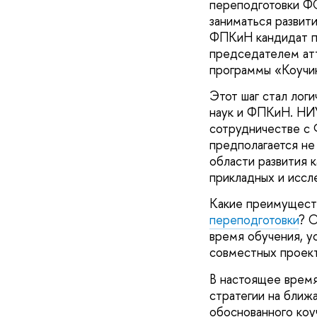
переподготовки
заниматься развит
ФПКиН кандидат пс
председателем атт
программы «Коучин
Этот шаг стал лог
наук и ФПКиН. НИУ
сотрудничестве с 
предполагается не
области развития 
прикладных и иссле
Какие преимущест
переподготовки
? 
время обучения, у
совместных проек
В настоящее врем
стратегии на ближ
обоснованного коуч