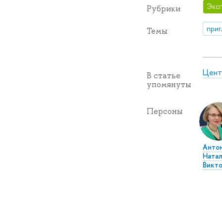
Эксп
Рубрики
приг
Темы
Цент
В статье
упомянуты
Персоны
Анто
Натал
Викто