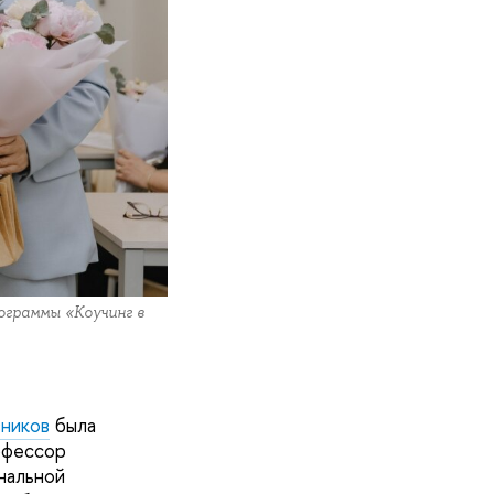
ограммы «Коучинг в
вников
была
офессор
нальной