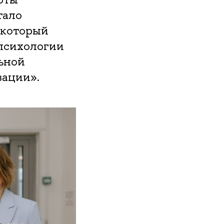
тало
 который
психологии
ьной
ации».