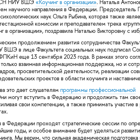
 ФСН НИУ ВШЭ
«Коучинг в организации»
. Наталья Антоно
ием научного направления в Федерации. Председатель
ихологических наук Ольга Рыбина, которая также являе
естационной комиссии и преподавателем трека «групп
г в организации», поздравила Наталью Викторовну с из
ическим продолжением развития сотрудничества Факуль
 ВШЭ в лице Факультета социальных наук подписал Со
ФПКиН еще 13 сентября 2023 года. В рамках этого сог
 только взаимная информационная поддержка, но и сотр
кадров, просветительской деятельности, реализации со
довательских проектов в области коучинга и наставниче
ва это дает слушателям
программы профессиональной
Они могут вступить в Федерацию и продолжить там сво
силивая свои компетенции, а также принимать участие в
тах.
я в Федерации проходят стратегические сессии по оп
айшие годы, и особое внимание будет уделяться развит
инга. Мы верим, что сильная академическая подготовка 