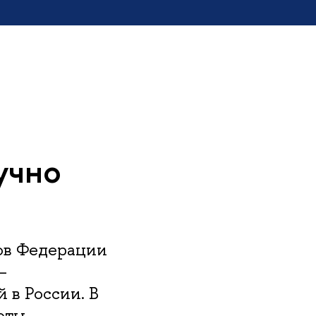
учно
нов Федерации
–
в России. В
оты