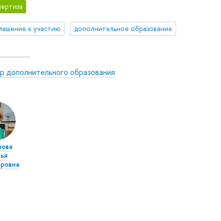
ертиза
лашение к участию
дополнительное образование
р дополнительного образования
нова
ья
ровна