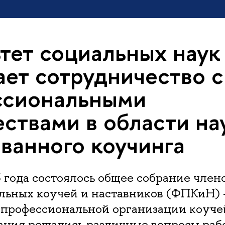
тет социальных наук
ает сотрудничество с
ссиональными
ствами в области на
ванного коучинга
 года состоялось общее собрание чле
льных коучей и наставников (ФПКиН) 
профессиональной организации коучей 
вания решались различные вопросы раб