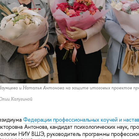
Наумцева и Наталья Антонова на защите итоговых проектов пр
Юлии Калугиной
резидиума
Федерации профессиональных коучей и наста
икторовна Антонова, кандидат психологических наук, пр
хологии НИУ ВШЭ, руководитель программы профессио