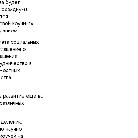
ва будет
 Президиума
тся
овой коучинг»
бранием.
тета социальных
глашение о
лашения
удничество в
вместных
ства.
е развитие еще во
 различных
ределению
ию научно
коучей на