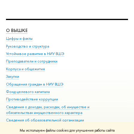
О ВЫШКЕ
ОБ
Цифры и факты
Ли
Руководство и структура
Дов
Устойчивое развитие в НИУ ВШЭ
Ол
Преподаватели и сотрудники
При
Корпуса и общежития
Вы
Закупки
При
Обращения граждан в НИУ ВШЭ
Ас
Фонд целевого капитала
До
Противодействие коррупции
Цен
Сведения о доходах, расходах, об имуществе и
Би
обязательствах имущественного характера
Об
Сведения об образовательной организации
Обр
Людям с ограниченными возможностями здоровья
Мы используем файлы cookies для улучшения работы сайта