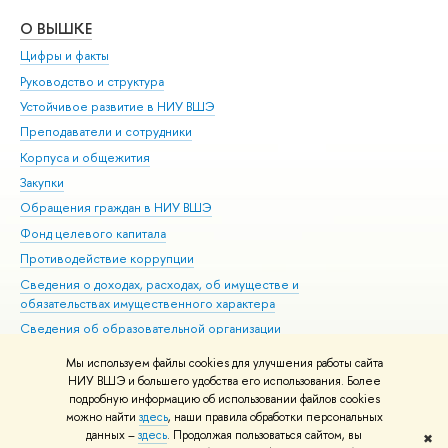
О ВЫШКЕ
ОБ
Цифры и факты
Ли
Руководство и структура
Дов
Устойчивое развитие в НИУ ВШЭ
Ол
Преподаватели и сотрудники
При
Корпуса и общежития
Вы
Закупки
При
Обращения граждан в НИУ ВШЭ
Ас
Фонд целевого капитала
До
Противодействие коррупции
Цен
Сведения о доходах, расходах, об имуществе и
Би
обязательствах имущественного характера
Об
Сведения об образовательной организации
Обр
Людям с ограниченными возможностями здоровья
Мы используем файлы cookies для улучшения работы сайта
Единая платежная страница
НИУ ВШЭ и большего удобства его использования. Более
подробную информацию об использовании файлов cookies
Работа в Вышке
можно найти
здесь
, наши правила обработки персональных
данных –
здесь
. Продолжая пользоваться сайтом, вы
✖