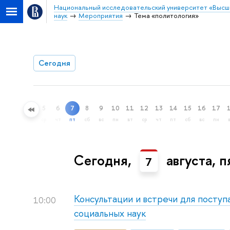
Национальный исследовательский университет «Высш
наук
Мероприятия
Тема «политология»
Сегодня
5
6
7
8
9
10
11
12
13
14
15
16
17
ный поиск
ср
чт
пт
сб
вс
пн
вт
ср
чт
пт
сб
вс
пн
Сегодня,
августа, 
7
Консультации и встречи для поступ
10:00
социальных наук