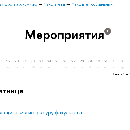
ая школа экономики»
Факультеты
Факультет социальных
Мероприятия
1
18
19
20
21
22
23
24
25
26
27
28
29
30
31
1
2
вт
ср
чт
пт
сб
вс
пн
вт
ср
чт
пт
сб
вс
пн
вт
ср
Сентябрь 
пятница
ающих в магистратуру факультета