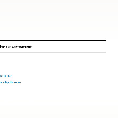
Тема «политология»
дом ВШЭ
ин «БукВышка»