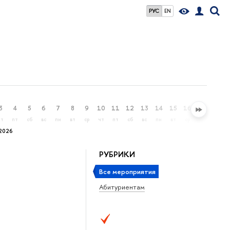
РУС
EN
3
4
5
6
7
8
9
10
11
12
13
14
15
16
17
18
чт
пт
сб
вс
пн
вт
ср
чт
пт
сб
вс
пн
вт
ср
чт
пт
2026
РУБРИКИ
Все мероприятия
Абитуриентам