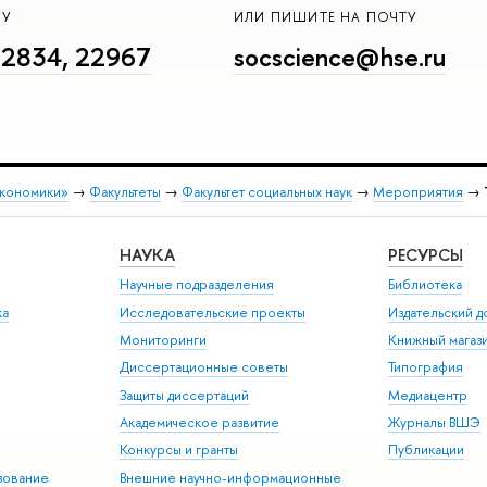
НУ
ИЛИ ПИШИТЕ НА ПОЧТУ
22834, 22967
socscience@hse.ru
экономики»
→
Факультеты
→
Факультет социальных наук
→
Мероприятия
→
НАУКА
РЕСУРСЫ
Научные подразделения
Библиотека
ка
Исследовательские проекты
Издательский 
Мониторинги
Книжный магаз
Диссертационные советы
Типография
Защиты диссертаций
Медиацентр
Академическое развитие
Журналы ВШЭ
Конкурсы и гранты
Публикации
зование
Внешние научно-информационные