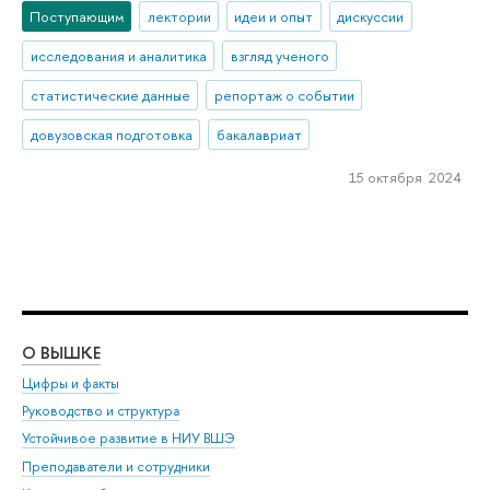
Поступающим
лектории
идеи и опыт
дискуссии
исследования и аналитика
взгляд ученого
статистические данные
репортаж о событии
довузовская подготовка
бакалавриат
15 октября 2024
О ВЫШКЕ
ОБ
Цифры и факты
Ли
Руководство и структура
Дов
Устойчивое развитие в НИУ ВШЭ
Ол
Преподаватели и сотрудники
При