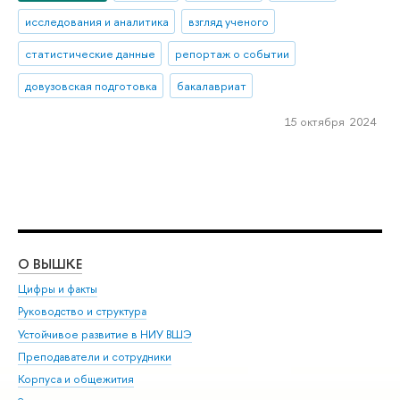
исследования и аналитика
взгляд ученого
статистические данные
репортаж о событии
довузовская подготовка
бакалавриат
15 октября 2024
О ВЫШКЕ
ОБ
Цифры и факты
Ли
Руководство и структура
Дов
Устойчивое развитие в НИУ ВШЭ
Ол
Преподаватели и сотрудники
При
Корпуса и общежития
Вы