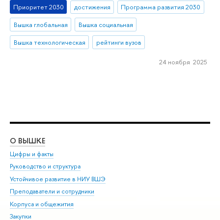
Приоритет 2030
достижения
Программа развития 2030
Вышка глобальная
Вышка социальная
Вышка технологическая
рейтинги вузов
24 ноября 2025
О ВЫШКЕ
ОБ
Цифры и факты
Ли
Руководство и структура
Дов
Устойчивое развитие в НИУ ВШЭ
Ол
Преподаватели и сотрудники
При
Корпуса и общежития
Вы
Закупки
При